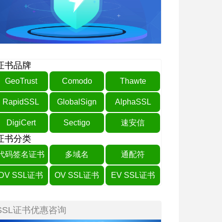
证书品牌
GeoTrust
Comodo
Thawte
RapidSSL
GlobalSign
AlphaSSL
DigiCert
Sectigo
速安信
证书分类
代码签名证书
多域名
通配符
DV SSL证书
OV SSL证书
EV SSL证书
SSL证书优惠咨询