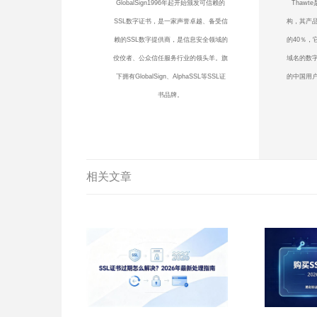
GlobalSign1996年起开始颁发可信赖的
Thaw
SSL数字证书，是一家声誉卓越、备受信
构，其产品
赖的SSL数字提供商，是信息安全领域的
的40％，
佼佼者、公众信任服务行业的领头羊。旗
域名的数
下拥有GlobalSign、AlphaSSL等SSL证
的中国用户
书品牌。
相关文章