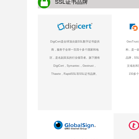
SSL证书品牌
DigiCert是全球顶尖级SSL数字证书提供
GeoTr
商，服务于全球一百四十多个国家和地
构，是一款
区，是名副其实的行业领导者。旗下拥有
品牌，SS
DigiCert，Symantec，Geotrust，
文域名和
Thawte，RapidSSL等SSL证书品牌。
150多