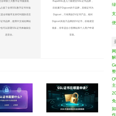
te是全球第三大数字证书颁发机
RapidSSL是入门级便宜SSL证书品牌，
绿
占据了全球SSL数字证书市场
目前属于Digicert的子品牌，其根证书为
支
它是全球最早支持IDN国际语言
Digicert，只有两款DV证书产品，相对
字证书品牌，使用中文域名网站
Digicert其他子品牌的DV证书，价格便宜
便
也可以部署SSL证书来确保信
很多，非常适合小型网站和个人用户申请
息安全。
安装。
网
G
O
2
免
如