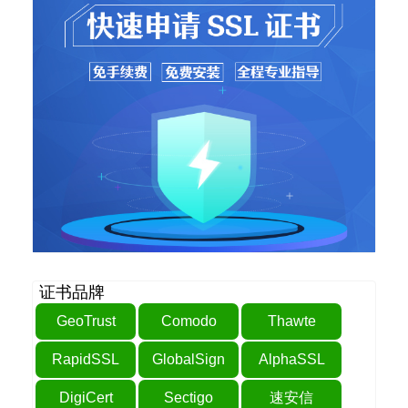
证书品牌
GeoTrust
Comodo
Thawte
RapidSSL
GlobalSign
AlphaSSL
DigiCert
Sectigo
速安信