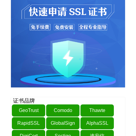
证书品牌
GeoTrust
Comodo
Thawte
RapidSSL
GlobalSign
AlphaSSL
DigiCert
Sectigo
速安信