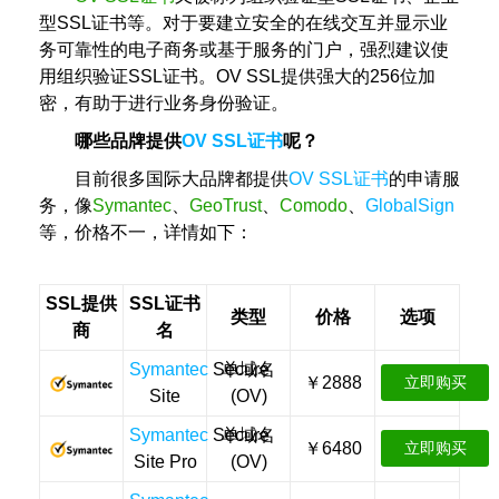
型SSL证书等。对于要建立安全的在线交互并显示业
务可靠性的电子商务或基于服务的门户，强烈建议使
用组织验证SSL证书。OV SSL提供强大的256位加
密，有助于进行业务身份验证。
哪些品牌提供
OV SSL证书
呢？
目前很多国际大品牌都提供
OV SSL证书
的申请服
务，像
Symantec
、
GeoTrust
、
Comodo
、
GlobalSign
等，价格不一，详情如下：
SSL提供
SSL证书
类型
价格
选项
商
名
Symantec
Secure
单域名
￥2888
立即购买
Site
(OV)
Symantec
Secure
单域名
￥6480
立即购买
Site Pro
(OV)