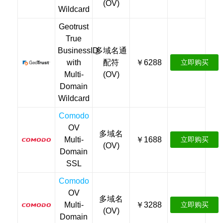
(OV)
Wildcard
Geotrust
True
BusinessID
多域名通
with
配符
￥6288
立即购买
Multi-
(OV)
Domain
Wildcard
Comodo
OV
多域名
Multi-
￥1688
立即购买
(OV)
Domain
SSL
Comodo
OV
多域名
Multi-
￥3288
立即购买
(OV)
Domain