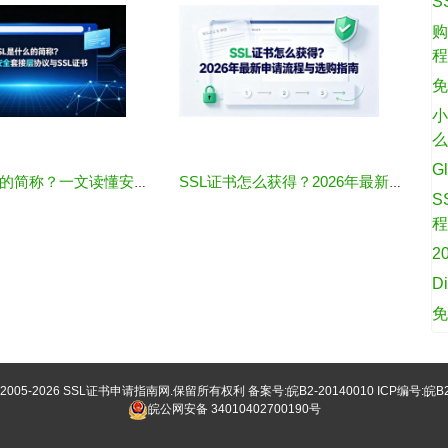
S
购
免
小
G
SSL是什么的简称？一文读懂安全套接层协议与SSL证书
SSL证书怎么获得？2026年最新申请流程与选购指南
S
2
D
©2005-2026
SSL证书申请指南网
.保留所有权利 备案号:
皖B2-20140010
ICP编号:皖B2
皖公网安备 34010402700190号