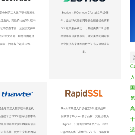
ust是全球第二大数字证书颁发机
Sectigo（原Comodo CA）成立于1998
优质的、高性价比的SSL证书
年，是全球优秀的网络安全服务提供商和
L证书类型丰富，且完美支持中
SSL证书服务商之一，其提供的SSL证书
显示中文名称。服务范围超过
类型丰富且价格亲民，能完美的为网站和
个国家，拥有客户超过10W。
企业提供各个类型的数字证书安全解决方
案。
C
入
国
第
高
te是全球第三大数字证书颁发机
RapidSSL是入门级便宜SSL证书品牌，
占据了全球SSL数字证书市场
目前属于Digicert的子品牌，其根证书为
十
它是全球最早支持IDN国际语言
Digicert，只有两款DV证书产品，相对
适
字证书品牌，使用中文域名网站
Digicert其他子品牌的DV证书，价格便宜