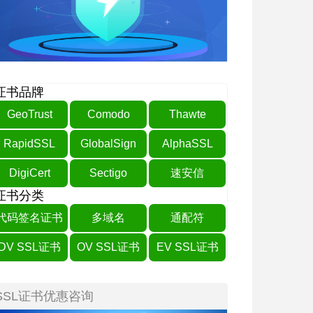
证书品牌
GeoTrust
Comodo
Thawte
RapidSSL
GlobalSign
AlphaSSL
DigiCert
Sectigo
速安信
证书分类
代码签名证书
多域名
通配符
DV SSL证书
OV SSL证书
EV SSL证书
SSL证书优惠咨询