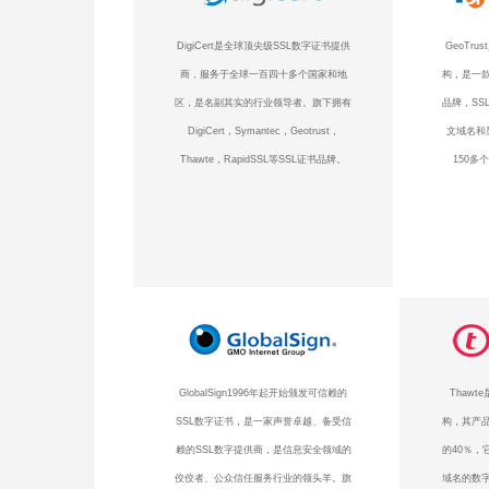
DigiCert是全球顶尖级SSL数字证书提供
GeoTr
商，服务于全球一百四十多个国家和地
构，是一款
区，是名副其实的行业领导者。旗下拥有
品牌，SS
DigiCert，Symantec，Geotrust，
文域名和
Thawte，RapidSSL等SSL证书品牌。
150多
GlobalSign1996年起开始颁发可信赖的
Thaw
SSL数字证书，是一家声誉卓越、备受信
构，其产品
赖的SSL数字提供商，是信息安全领域的
的40％，
佼佼者、公众信任服务行业的领头羊。旗
域名的数