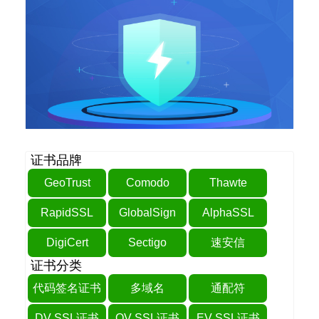
证书品牌
GeoTrust
Comodo
Thawte
RapidSSL
GlobalSign
AlphaSSL
DigiCert
Sectigo
速安信
证书分类
代码签名证书
多域名
通配符
DV SSL证书
OV SSL证书
EV SSL证书