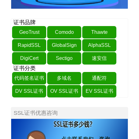
证书品牌
GeoTrust
Comodo
Thawte
RapidSSL
GlobalSign
AlphaSSL
DigiCert
Sectigo
速安信
证书分类
代码签名证书
多域名
通配符
DV SSL证书
OV SSL证书
EV SSL证书
SSL证书优惠咨询