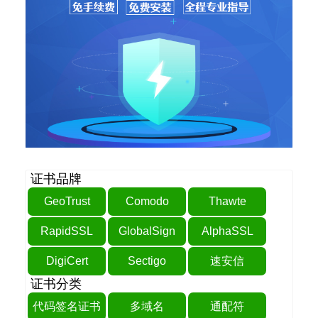
证书品牌
GeoTrust
Comodo
Thawte
RapidSSL
GlobalSign
AlphaSSL
DigiCert
Sectigo
速安信
证书分类
代码签名证书
多域名
通配符