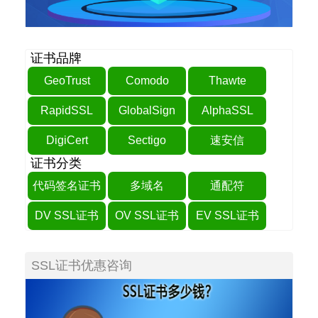
证书品牌
GeoTrust
Comodo
Thawte
RapidSSL
GlobalSign
AlphaSSL
DigiCert
Sectigo
速安信
证书分类
代码签名证书
多域名
通配符
DV SSL证书
OV SSL证书
EV SSL证书
SSL证书优惠咨询