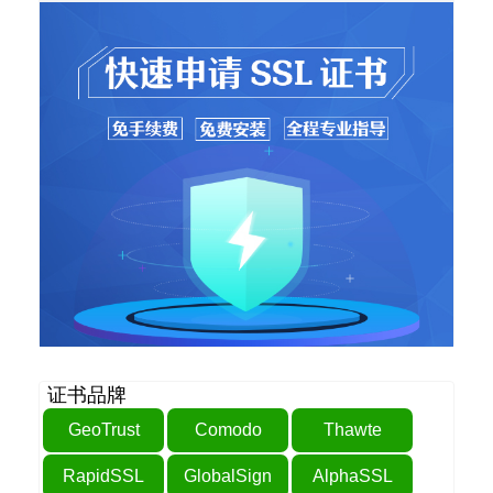
证书品牌
GeoTrust
Comodo
Thawte
RapidSSL
GlobalSign
AlphaSSL