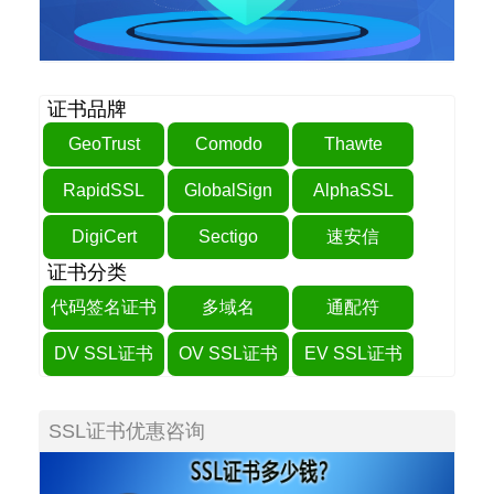
证书品牌
GeoTrust
Comodo
Thawte
RapidSSL
GlobalSign
AlphaSSL
DigiCert
Sectigo
速安信
证书分类
代码签名证书
多域名
通配符
DV SSL证书
OV SSL证书
EV SSL证书
SSL证书优惠咨询