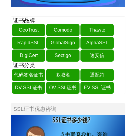
证书品牌
GeoTrust
Comodo
Thawte
RapidSSL
GlobalSign
AlphaSSL
DigiCert
Sectigo
速安信
证书分类
代码签名证书
多域名
通配符
DV SSL证书
OV SSL证书
EV SSL证书
SSL证书优惠咨询